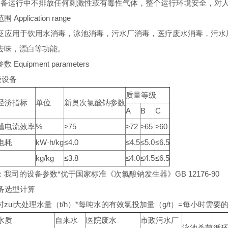
设备运行中不排放任何刺激性或有毒性气体，整个运行环境安全，对
 Application range
应用于饮用水消毒，泳池消毒，污水厂消毒，医疗废水消毒，污水厂
去味，漂白等功能。
 Equipment parameters
级设备
质量等级
经济指标
单位
新奥次氯酸钠参数
A
B
C
槽电流效率
%
≥75
≥72
≥65
≥60
电耗
kW·h/kg
≤4.0
≤4.5
≤5.0
≤6.5
kg/kg
≤3.8
≤4.0
≤4.5
≤6.5
：我司的设备参数*优于国家标准《次氯酸钠发生器》GB 12176-90
设备选型计算
zui大处理水量（t/h）*每吨水的有效氯投加量（g/t）=每小时需要的
水质
自来水
医院废水
市政污水厂
泳池杀菌
循