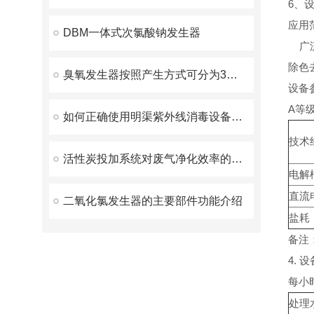
6、
应用范围
DBM一体式次氯酸钠发生器
广泛
除色
臭氧发生器按照产生方式可分为3种类型
设备参数
A等
如何正确使用明渠紫外线消毒设备进行环境消毒
技术
活性炭投加系统对废气净化效率的影响研究
电解
直流
二氧化氯发生器的主要部件功能介绍
盐耗
备注
4. 
每小时
处理