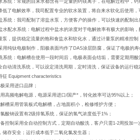
系统：常规的自来水都含有一定量的钙镁离子，在电解过程中，钙
降低了电解效率，我司配置专业的软水装置，将自来水软化后使用，
系统：我司配制了溶盐水泵，方便客户的操作，可以快速的配制出
水配水系统：电解过程中盐水的浓度对于电解效率有极大的影响，
量泵，提供稳定流量的饱和食盐水和软化水，通过计量泵的精准控制，定
用纯钛电极制作，阳极表面均作了DAS涂层防腐，保证了电极的寿
系统：电解槽在使用一段时间后，电极表面会结垢，需要定期用酸
全自动清洗系统，可以设定清洗周期，定时清洗，保证设备的运行稳
 Equipment characteristics
电极采用进口品牌；
采用高频电解电源，电源采用进口/国产*，转化效率可达95%以上；
电解槽采用管装板式电解槽，占地面积小，检修维护方便；
次氯酸钠设置有2级排氢系统，保证的氢气浓度低于1%；
设备控制采用全自动控制方式，定期自动酸洗，客户只需1-2周投加
，储存安全；运行成本低于二氧化氯发生器；