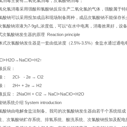
消毒主要有二氧化氯消毒，次氯酸钠消毒；
化氯消毒采用强酸和氯酸钠反应生产二氧化氯的气体，强酸属于特
酸钠可以采用投加成品和现场制备两种，成品次氯酸钠不能保存长
次氯酸钠溶液为7-9g/L,浓度低，可以*在水中电离，消毒效果好，设
次氯酸钠发生器的原理 Reaction principle
式次氯酸钠发生器是一套由低浓度（2.5%-3.5%）食盐水通过通
Cl+H2O→NaClO+H2↑
极反应：
 2Cl- - 2e → Cl2
 2H+ + 2e → H2
应： 2NaOH + Cl2 → NaCl+NaClO+H2O
系统介绍 System introduction
酸钠由电解食盐法制备。我司的次氯酸钠发生器由若干个系统组成
生、次氯酸钠贮存系统、排氢系统、酸洗系统、次氯酸钠投加及配电