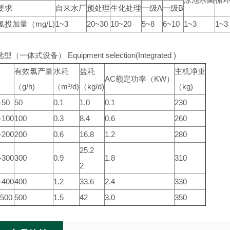
要求
自来水厂
预处理
生化处理
一级A
一级B
投加量（mg/L)
1~3
20~30
10~20
5~8
6~10
1~3
1~3
（一体式设备） Equipment selection(Integrated )
有效氯产量
水耗
盐耗
主机净重
AC额定功率（KW）
（g/h)
（m³/d)
（kg/d)
（kg)
-50
50
0.1
1.0
0.1
230
100
100
0.3
8.4
0.6
260
200
200
0.6
16.8
1.2
280
25.2
300
300
0.9
1.8
310
2
400
400
1.2
33.6
2.4
330
500
500
1.5
42
3.0
350