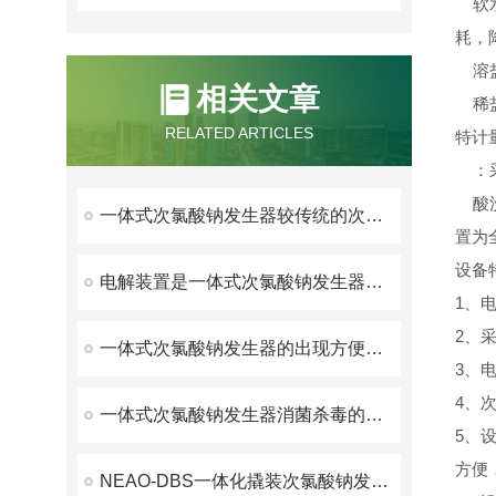
软水
耗，
溶盐
相关文章
稀盐
RELATED ARTICLES
特计
：采
酸洗
一体式次氯酸钠发生器较传统的次氯酸钠发生器有哪些优势？
置为
设备特征
电解装置是一体式次氯酸钠发生器的核心部分
1、
2、
一体式次氯酸钠发生器的出现方便了用户生产使用
3、
4、
一体式次氯酸钠发生器消菌杀毒的主要作用方式
5、
方便
NEAO-DBS一体化撬装次氯酸钠发生器