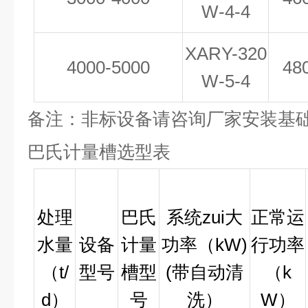
W-
4
-4
XAR
Y
-320
4000-5000
48
W-
5
-
4
备注：非标设备请咨询厂家安装基
巴氏计量槽选型表
处理
巴氏
系统zui大
正常运
水量
设备
计量
功率（kW)
行功率
（t/
型号
槽型
(带自动清
（k
d）
号
洗）
W）