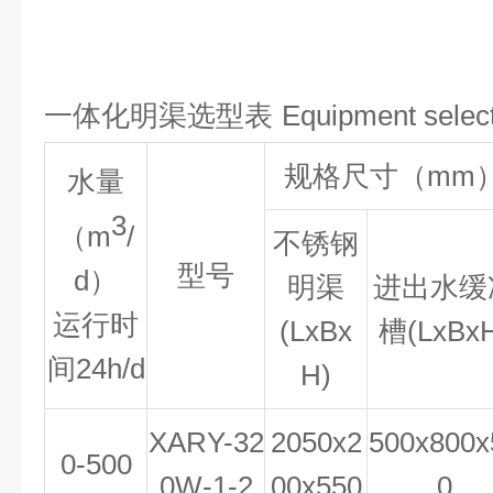
一体化明渠
选型表
Equipment selec
规格尺寸（mm
水量
3
（m
/
不锈钢
型号
d）
明渠
进出水缓
运行时
(LxBx
槽(LxBx
间
24
h/d
H)
XAR
Y
-32
2
05
0x2
500x800x
0-500
0W-
1
-2
00x550
0