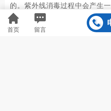
的。紫外线消毒过程中会产生一
氧浓度过高，就会产生异味。
间，让臭氧充分分解。同时，检
首页
留言
灯管，如果不是，可更换为低臭
六、时间累时器不显示
时间累时器不显示一般
没电导致的。可更换时间累时器
时间累时器的故障不影响整体